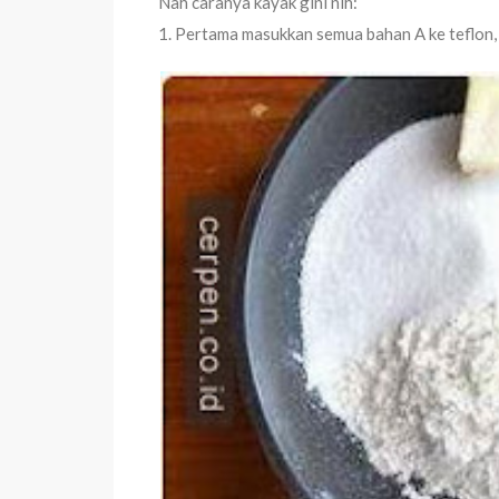
Nah caranya kayak gini nih:
1. Pertama masukkan semua bahan A ke teflon, 