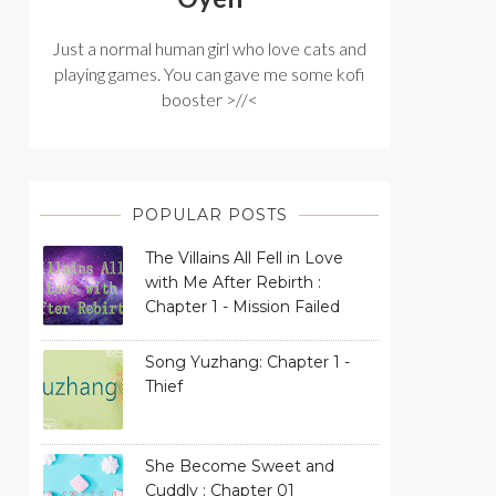
Just a normal human girl who love cats and
playing games. You can gave me some kofi
booster >//<
POPULAR POSTS
The Villains All Fell in Love
with Me After Rebirth :
Chapter 1 - Mission Failed
Song Yuzhang: Chapter 1 -
Thief
She Become Sweet and
Cuddly : Chapter 01