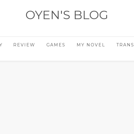
OYEN'S BLOG
- REVIEWS - GAMES - DIARY -
Y
REVIEW
GAMES
MY NOVEL
TRANS