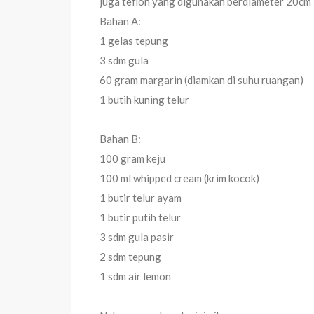
juga teflon yang digunakan berdiameter 20cm
Bahan A:
1 gelas tepung
3 sdm gula
60 gram margarin (diamkan di suhu ruangan)
1 butih kuning telur
Bahan B:
100 gram keju
100 ml whipped cream (krim kocok)
1 butir telur ayam
1 butir putih telur
3 sdm gula pasir
2 sdm tepung
1 sdm air lemon