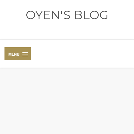
OYEN'S BLOG
- REVIEWS - GAMES - DIARY -
DIARY
RECIPE
COSPLAY