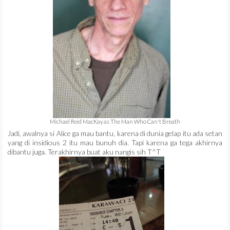
Michael Reid MacKay as The Man Who Can't Breath
Jadi, awalnya si Alice ga mau bantu, karena di dunia gelap itu ada setan
yang di insidious 2 itu mau bunuh dia. Tapi karena ga tega akhirnya
dibantu juga. Terakhirnya buat aku nangis sih T^T