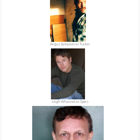
Angus Sampson as Tucker
Leigh Whannel as Specs