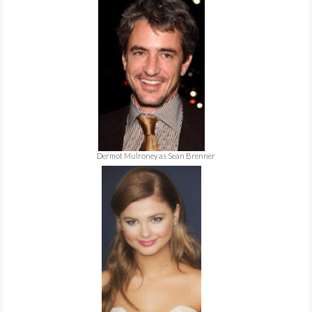
Dermot Mulroney as Sean Brenner