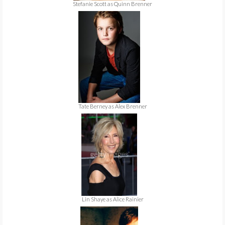
Stefanie Scott as Quinn Brenner
Tate Berney as Alex Brenner
Lin Shaye as Alice Rainier