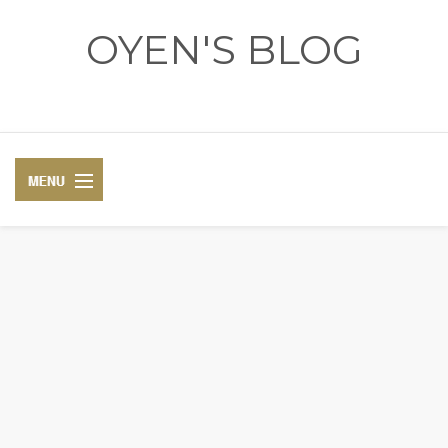
OYEN'S BLOG
- REVIEWS - GAMES - DIARY -
DIARY
RECIPE
COSPLAY